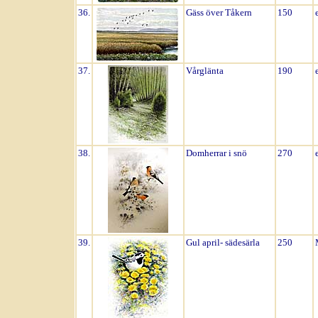
36.
Gäss över Tåkern
150
37.
Vårglänta
190
38.
Domherrar i snö
270
39.
Gul april- sädesärla
250