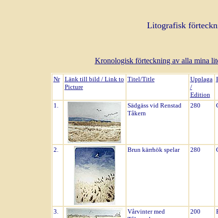
Litografisk förteckn
Kronologisk förteckning av alla mina litog
Nr
Länk till bild / Link to
Titel/Title
Upplaga
Picture
/
Edition
1.
Sädgäss vid Renstad
280
Tåkern
2.
Brun kärrhök spelar
280
3.
Vårvinter med
200