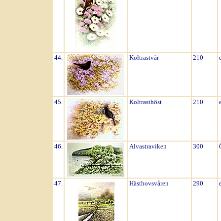
44.
Koltrastvår
210
45.
Koltrasthöst
210
46.
Alvastraviken
300
47.
Hästhovsvåren
290