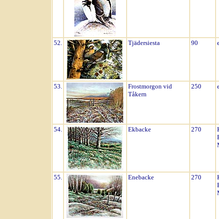
52.
Tjädersiesta
90
53.
Frostmorgon vid
250
Tåkern
54.
Ekbacke
270
55.
Enebacke
270