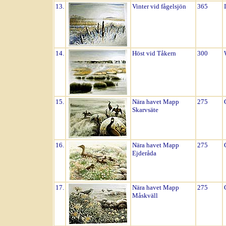
13.
Vinter vid fågelsjön
365
14.
Höst vid Tåkern
300
15.
Nära havet Mapp
275
Skarvsäte
16.
Nära havet Mapp
275
Ejderåda
17.
Nära havet Mapp
275
Måskväll