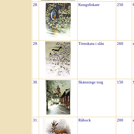
28.
Kungsfiskare
250
29.
Törnskata i slån
260
30.
Skänninge torg
150
31.
Råbock
200