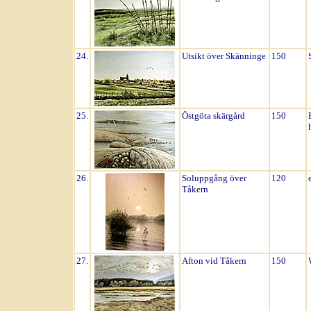
24.
Utsikt över Skänninge
150
25.
Östgöta skärgård
150
26.
Soluppgång över
120
Tåkern
27.
Afton vid Tåkern
150