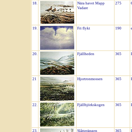
18.
Nära havet Mapp
275
Vadare
19.
Fri flykt
190
20.
Fjällheden
365
21
Hjortronmossen
365
22.
Fjällbjörkskogen
365
23.
Slåtterängen
365