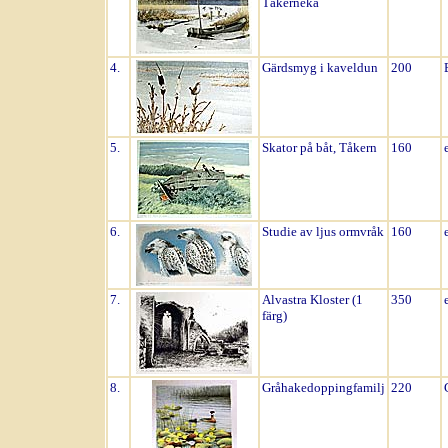
Tåkerneka
4.
Gärdsmyg i kaveldun
200
5.
Skator på båt, Tåkern
160
6.
Studie av ljus ormvråk
160
7.
Alvastra Kloster (1
350
färg)
8.
Gråhakedoppingfamilj
220