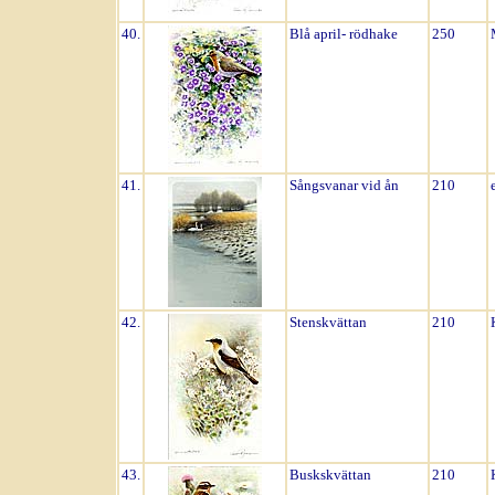
40.
Blå april- rödhake
250
41.
Sångsvanar vid ån
210
42.
Stenskvättan
210
43.
Buskskvättan
210