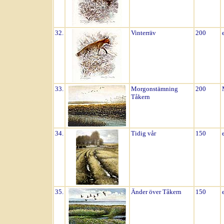
32.
Vinterräv
200
33.
Morgonstämning
200
Tåkern
34.
Tidig vår
150
35.
Änder över Tåkern
150