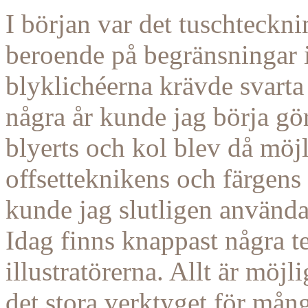
I början var det tuschteckn
beroende på begränsningar i
blyklichéerna krävde svarta 
några år kunde jag börja gö
blyerts och kol blev då möj
offsetteknikens och färgens
kunde jag slutligen använd
Idag finns knappast några t
illustratörerna. Allt är möjli
det stora verktyget för mång