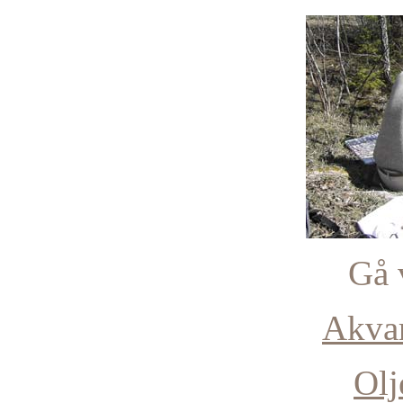
Gå v
Akvar
Olj