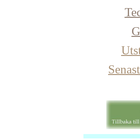
Te
G
Uts
Senast