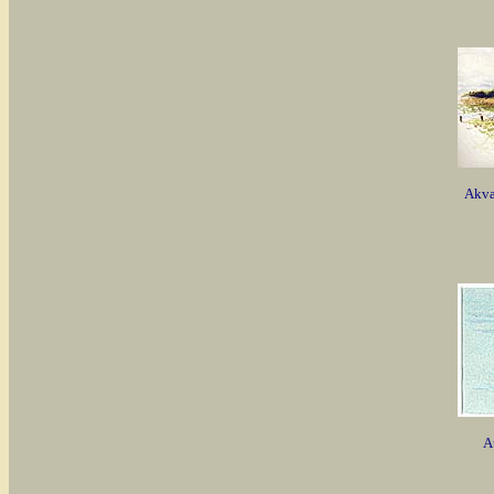
Akva
A