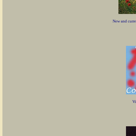
New and curre
Vi