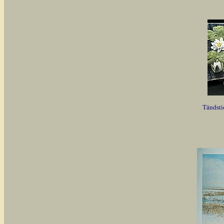
Tändsti