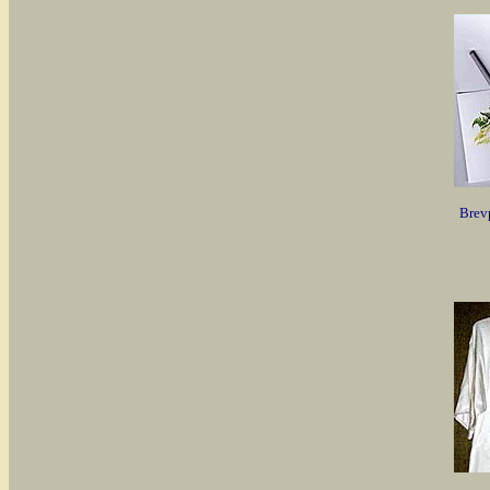
Brevp