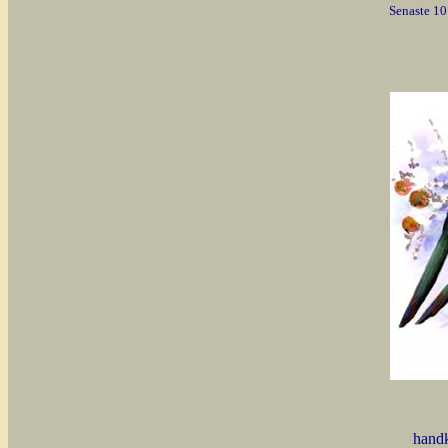
Senaste 10
handk