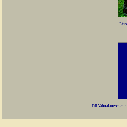
Föred
Till Valutakonverterar