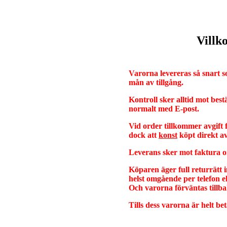
Villk
Varorna levereras så snart s
mån av tillgång.
Kontroll sker alltid mot best
normalt med E-post.
Vid order tillkommer avgift
dock att
konst
köpt direkt a
Leverans sker mot faktura 
Köparen äger full returrätt
helst omgående per telefon ell
Och varorna förväntas tillba
Tills dess varorna är helt be